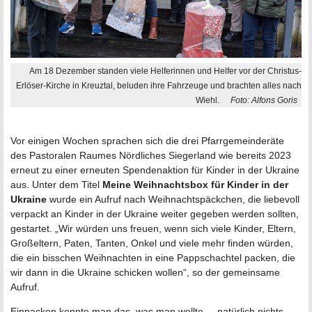
Am 18 Dezember standen viele Helferinnen und Helfer vor der Christus-
Erlöser-Kirche in Kreuztal, beluden ihre Fahrzeuge und brachten alles nach
Wiehl.
Foto: Alfons Goris
Vor einigen Wochen sprachen sich die drei Pfarrgemeinderäte
des Pastoralen Raumes Nördliches Siegerland wie bereits 2023
erneut zu einer erneuten Spendenaktion für Kinder in der Ukraine
aus. Unter dem Titel
Meine Weihnachtsbox für Kinder in der
Ukraine
wurde ein Aufruf nach Weihnachtspäckchen, die liebevoll
verpackt an Kinder in der Ukraine weiter gegeben werden sollten,
gestartet. „Wir würden uns freuen, wenn sich viele Kinder, Eltern,
Großeltern, Paten, Tanten, Onkel und viele mehr finden würden,
die ein bisschen Weihnachten in eine Papp­schachtel packen, die
wir dann in die Ukraine schicken wollen“, so der gemeinsame
Aufruf.
Einpacken konnte man das, was man wollte – natürlich nichts