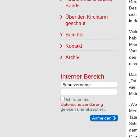
Ger
Bands
Des
sic
Über den Kirchturm
in 
geschaut
Vie
Berichte
hab
Mit
Kontakt
Vor
Archiv
des 
eins
Das 
Interner Bereich
„Tat
wie 
Mit
Ich habe die
Datenschutzerklärung
„We
gelesen und akzeptiert.
Men
Tate
Anmelden
Sch
dami
Car