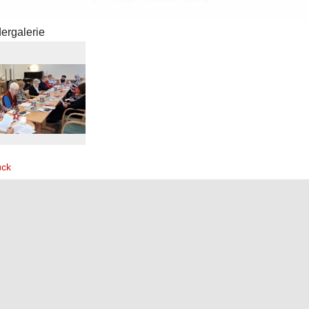
dergalerie
ück