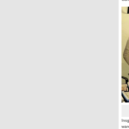
Ins
war