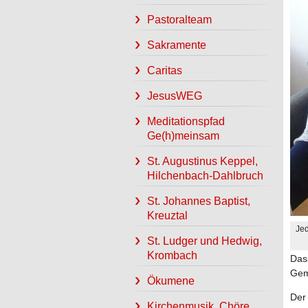
Pastoralteam
Sakramente
Caritas
JesusWEG
Meditationspfad
Ge(h)meinsam
St. Augustinus Keppel,
Hilchenbach-Dahlbruch
St. Johannes Baptist,
Kreuztal
Jed
St. Ludger und Hedwig,
Krombach
Dass
Geme
Ökumene
Der 
Kirchenmusik, Chöre,