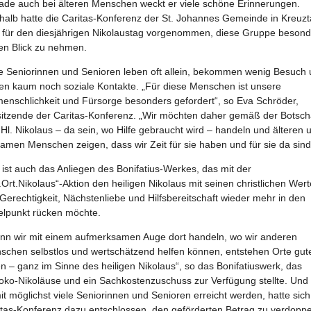
ade auch bei älteren Menschen weckt er viele schöne Erinnerungen.
halb hatte die Caritas-Konferenz der St. Johannes Gemeinde in Kreuzt
h für den diesjährigen Nikolaustag vorgenommen, diese Gruppe besond
den Blick zu nehmen.
le Seniorinnen und Senioren leben oft allein, bekommen wenig Besuch
en kaum noch soziale Kontakte. „Für diese Menschen ist unsere
menschlichkeit und Fürsorge besonders gefordert“, so Eva Schröder,
sitzende der Caritas-Konferenz. „Wir möchten daher gemäß der Botsch
Hl. Nikolaus – da sein, wo Hilfe gebraucht wird – handeln und älteren 
amen Menschen zeigen, dass wir Zeit für sie haben und für sie da sind
ist auch das Anliegen des Bonifatius-Werkes, das mit der
.Ort.Nikolaus“-Aktion den heiligen Nikolaus mit seinen christlichen Wer
Gerechtigkeit, Nächstenliebe und Hilfsbereitschaft wieder mehr in den
telpunkt rücken möchte.
nn wir mit einem aufmerksamen Auge dort handeln, wo wir anderen
schen selbstlos und wertschätzend helfen können, entstehen Orte gut
n – ganz im Sinne des heiligen Nikolaus“, so das Bonifatiuswerk, das
oko-Nikoläuse und ein Sachkostenzuschuss zur Verfügung stellte. Und
t möglichst viele Seniorinnen und Senioren erreicht werden, hatte sich
itas-Konferenz dazu entschlossen, den geförderten Betrag zu verdoppe