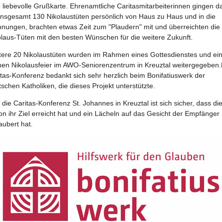
 liebevolle Grußkarte. Ehrenamtliche Caritasmitarbeiterinnen gingen d
 insgesamt 130 Nikolaustüten persönlich von Haus zu Haus und in die
nungen, brachten etwas Zeit zum "Plaudern" mit und überreichten die
olaus-Tüten mit den besten Wünschen für die weitere Zukunft.
tere 20 Nikolaustüten wurden im Rahmen eines Gottesdienstes und ei
inen Nikolausfeier im AWO-Seniorenzentrum in Kreuztal weitergegeben.
tas-Konferenz bedankt sich sehr herzlich beim Bonifatiuswerk der
schen Katholiken, die dieses Projekt unterstützte.
die Caritas-Konferenz St. Johannes in Kreuztal ist sich sicher, dass di
on ihr Ziel erreicht hat und ein Lächeln auf das Gesicht der Empfänger
aubert hat.