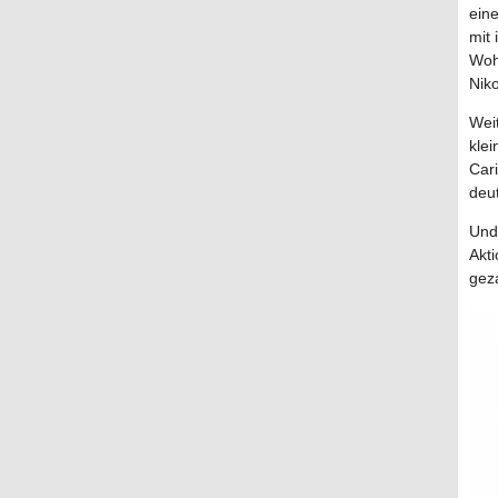
eine
mit
Woh
Nik
Wei
kle
Cari
deut
Und 
Akti
gez