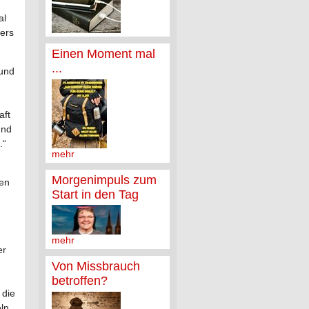
al
ers
Einen Moment mal
...
 und
aft
und
.“
mehr
Morgenimpuls zum
ten
Start in den Tag
mehr
er
Von Missbrauch
betroffen?
 die
ln.