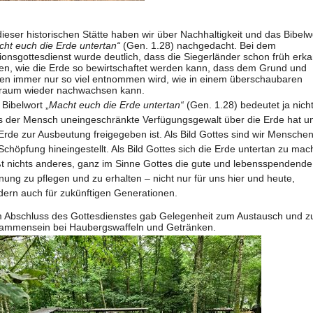
ieser historischen Stätte haben wir über Nachhaltigkeit und das Bibelw
ht euch die Erde untertan“
(Gen. 1.28) nachgedacht. Bei dem
ionsgottesdienst wurde deutlich, dass die Sieger­länder schon früh erk
en, wie die Erde so bewirtschaftet werden kann, dass dem Grund und
en immer nur so viel entnommen wird, wie in einem überschaubaren
traum wieder nach­wachsen kann.
Bibelwort „
Macht euch die Erde untertan“
(Gen. 1.28) bedeutet ja nicht
s der Mensch uneingeschränkte Verfügungsgewalt über die Erde hat u
Erde zur Ausbeutung freigegeben ist. Als Bild Gottes sind wir Menschen
Schöpfung hineingestellt. Als Bild Gottes sich die Erde untertan zu mac
ßt nichts anderes, ganz im Sinne Gottes die gute und lebensspendende
ung zu pflegen und zu erhalten – nicht nur für uns hier und heute,
dern auch für zukünftigen Generationen.
 Abschluss des Gottesdienstes gab Gelegenheit zum Austausch und 
ammensein bei Haubergswaffeln und Getränken.