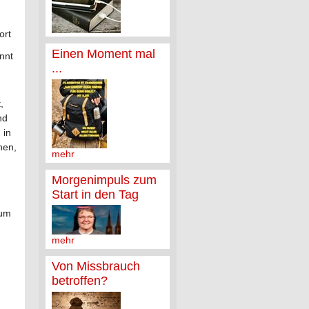
ort
Einen Moment mal
annt
...
,
nd
 in
hen,
mehr
Morgenimpuls zum
Start in den Tag
zum
mehr
Von Missbrauch
betroffen?