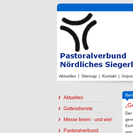
Aktuelles
|
Sitemap
|
Kontakt
|
Impr
Beri
Aktuelles
„G
Gottesdienste
Der 
Messe feiern - und wie!
gen
Eic
Pastoralverbund
von 