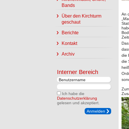
Bands
An d
Über den Kirchturm
„
Mac
geschaut
Stat
hab
Bod
Berichte
Zei
Kontakt
Das 
das
Archiv
die 
die 
hei
Interner Bereich
Ordn
son
Zum
Ich habe die
Zus
Datenschutzerklärung
gelesen und akzeptiert.
Anmelden