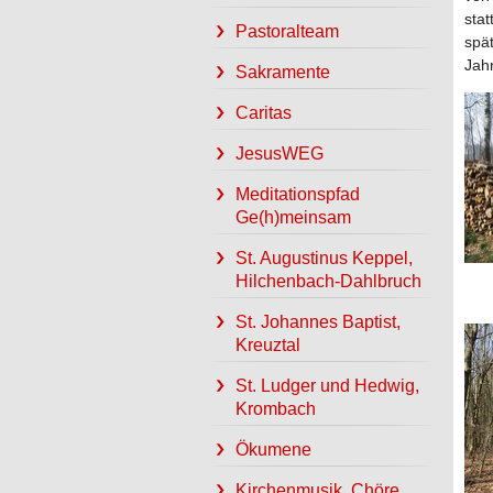
sta
Pastoralteam
spä
Jah
Sakramente
Caritas
JesusWEG
Meditationspfad
Ge(h)meinsam
St. Augustinus Keppel,
Hilchenbach-Dahlbruch
St. Johannes Baptist,
Kreuztal
St. Ludger und Hedwig,
Krombach
Ökumene
Kirchenmusik, Chöre,