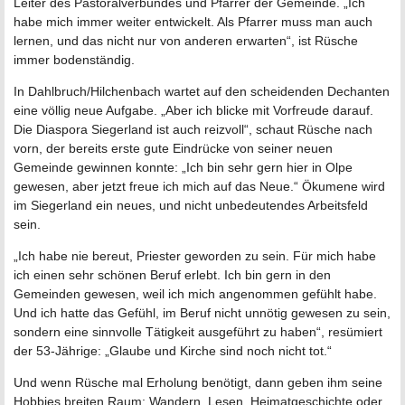
Leiter des Pastoralverbundes und Pfarrer der Gemeinde. „Ich
habe mich immer weiter entwickelt. Als Pfarrer muss man auch
lernen, und das nicht nur von anderen erwarten“, ist Rüsche
immer bodenständig.
In Dahlbruch/Hilchenbach wartet auf den scheidenden Dechanten
eine völlig neue Aufgabe. „Aber ich blicke mit Vorfreude darauf.
Die Diaspora Siegerland ist auch reizvoll“, schaut Rüsche nach
vorn, der bereits erste gute Eindrücke von seiner neuen
Gemeinde gewinnen konnte: „Ich bin sehr gern hier in Olpe
gewesen, aber jetzt freue ich mich auf das Neue.“ Ökumene wird
im Siegerland ein neues, und nicht unbedeutendes Arbeitsfeld
sein.
„Ich habe nie bereut, Priester geworden zu sein. Für mich habe
ich einen sehr schönen Beruf erlebt. Ich bin gern in den
Gemeinden gewesen, weil ich mich angenommen gefühlt habe.
Und ich hatte das Gefühl, im Beruf nicht unnötig gewesen zu sein,
sondern eine sinnvolle Tätigkeit ausgeführt zu haben“, resümiert
der 53-Jährige: „Glaube und Kirche sind noch nicht tot.“
Und wenn Rüsche mal Erholung benötigt, dann geben ihm seine
Hobbies breiten Raum: Wandern, Lesen, Heimatgeschichte oder