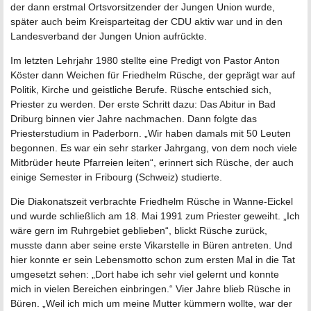
der dann erstmal Ortsvorsitzender der Jungen Union wurde,
später auch beim Kreisparteitag der CDU aktiv war und in den
Landesverband der Jungen Union aufrückte.
Im letzten Lehrjahr 1980 stellte eine Predigt von Pastor Anton
Köster dann Weichen für Friedhelm Rüsche, der geprägt war auf
Politik, Kirche und geistliche Berufe. Rüsche entschied sich,
Priester zu werden. Der erste Schritt dazu: Das Abitur in Bad
Driburg binnen vier Jahre nachmachen. Dann folgte das
Priesterstudium in Paderborn. „Wir haben damals mit 50 Leuten
begonnen. Es war ein sehr starker Jahrgang, von dem noch viele
Mitbrüder heute Pfarreien leiten“, erinnert sich Rüsche, der auch
einige Semester in Fribourg (Schweiz) studierte.
Die Diakonatszeit verbrachte Friedhelm Rüsche in Wanne-Eickel
und wurde schließlich am 18. Mai 1991 zum Priester geweiht. „Ich
wäre gern im Ruhrgebiet geblieben“, blickt Rüsche zurück,
musste dann aber seine erste Vikarstelle in Büren antreten. Und
hier konnte er sein Lebensmotto schon zum ersten Mal in die Tat
umgesetzt sehen: „Dort habe ich sehr viel gelernt und konnte
mich in vielen Bereichen einbringen.“ Vier Jahre blieb Rüsche in
Büren. „Weil ich mich um meine Mutter kümmern wollte, war der