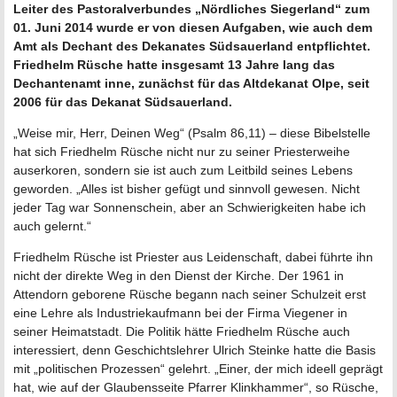
Leiter des Pastoralverbundes „Nördliches Siegerland“ zum
01. Juni 2014 wurde er von diesen Aufgaben, wie auch dem
Amt als Dechant des Dekanates Südsauerland entpflichtet.
Friedhelm Rüsche hatte insgesamt 13 Jahre lang das
Dechantenamt inne, zunächst für das Altdekanat Olpe, seit
2006 für das Dekanat Südsauerland.
„Weise mir, Herr, Deinen Weg“ (Psalm 86,11) – diese Bibelstelle
hat sich Friedhelm Rüsche nicht nur zu seiner Priesterweihe
auserkoren, sondern sie ist auch zum Leitbild seines Lebens
geworden. „Alles ist bisher gefügt und sinnvoll gewesen. Nicht
jeder Tag war Sonnenschein, aber an Schwierigkeiten habe ich
auch gelernt.“
Friedhelm Rüsche ist Priester aus Leidenschaft, dabei führte ihn
nicht der direkte Weg in den Dienst der Kirche. Der 1961 in
Attendorn geborene Rüsche begann nach seiner Schulzeit erst
eine Lehre als Industriekaufmann bei der Firma Viegener in
seiner Heimatstadt. Die Politik hätte Friedhelm Rüsche auch
interessiert, denn Geschichtslehrer Ulrich Steinke hatte die Basis
mit „politischen Prozessen“ gelehrt. „Einer, der mich ideell geprägt
hat, wie auf der Glaubensseite Pfarrer Klinkhammer“, so Rüsche,