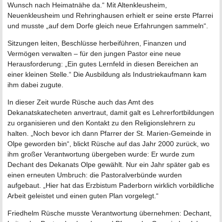
Wunsch nach Heimatnähe da.“ Mit Altenkleusheim,
Neuenkleusheim und Rehringhausen erhielt er seine erste Pfarrei
und musste „auf dem Dorfe gleich neue Erfahrungen sammeln“.
Sitzungen leiten, Beschlüsse herbeiführen, Finanzen und
Vermögen verwalten – für den jungen Pastor eine neue
Herausforderung: „Ein gutes Lernfeld in diesen Bereichen an
einer kleinen Stelle.“ Die Ausbildung als Industriekaufmann kam
ihm dabei zugute.
In dieser Zeit wurde Rüsche auch das Amt des
Dekanatskatecheten anvertraut, damit galt es Lehrerfortbildungen
zu organisieren und den Kontakt zu den Religionslehrern zu
halten. „Noch bevor ich dann Pfarrer der St. Marien-Gemeinde in
Olpe geworden bin“, blickt Rüsche auf das Jahr 2000 zurück, wo
ihm großer Verantwortung übergeben wurde: Er wurde zum
Dechant des Dekanats Olpe gewählt. Nur ein Jahr später gab es
einen erneuten Umbruch: die Pastoralverbünde wurden
aufgebaut. „Hier hat das Erzbistum Paderborn wirklich vorbildliche
Arbeit geleistet und einen guten Plan vorgelegt.“
Friedhelm Rüsche musste Verantwortung übernehmen: Dechant,